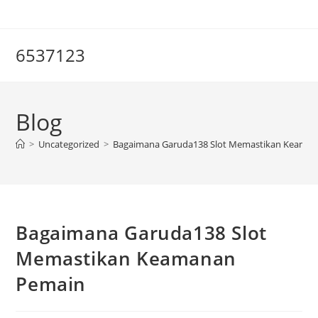
Skip
to
content
6537123
Blog
>
Uncategorized
>
Bagaimana Garuda138 Slot Memastikan Keama
Bagaimana Garuda138 Slot
Memastikan Keamanan
Pemain