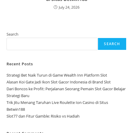
July 24, 2026
Search
SEARCH
Recent Posts
Strategi Bet Naik Turun di Game Wealth Inn Platform Slot
Alasan Koi Gate Jadi Ikon Slot Gacor Indonesia di Brand Slot
Dari Boncos ke Profit: Perjalanan Seorang Pemain Slot Gacor Belajar
Strategi Baru
Trik Jitu Menang Taruhan Live Roulette Ion Casino di Situs
Betwin188
Slot77 dan Fitur Gamble: Risiko vs Hadiah