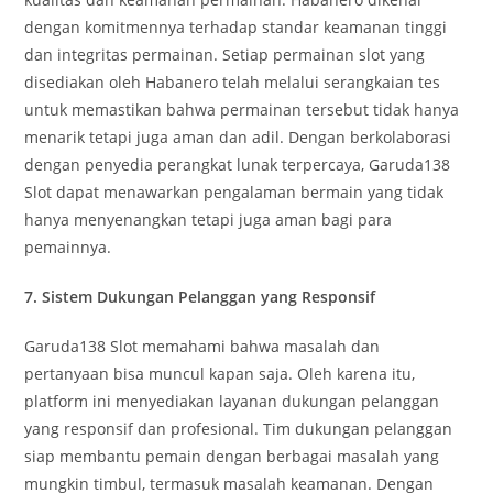
dengan komitmennya terhadap standar keamanan tinggi
dan integritas permainan. Setiap permainan slot yang
disediakan oleh Habanero telah melalui serangkaian tes
untuk memastikan bahwa permainan tersebut tidak hanya
menarik tetapi juga aman dan adil. Dengan berkolaborasi
dengan penyedia perangkat lunak terpercaya, Garuda138
Slot dapat menawarkan pengalaman bermain yang tidak
hanya menyenangkan tetapi juga aman bagi para
pemainnya.
7. Sistem Dukungan Pelanggan yang Responsif
Garuda138 Slot memahami bahwa masalah dan
pertanyaan bisa muncul kapan saja. Oleh karena itu,
platform ini menyediakan layanan dukungan pelanggan
yang responsif dan profesional. Tim dukungan pelanggan
siap membantu pemain dengan berbagai masalah yang
mungkin timbul, termasuk masalah keamanan. Dengan