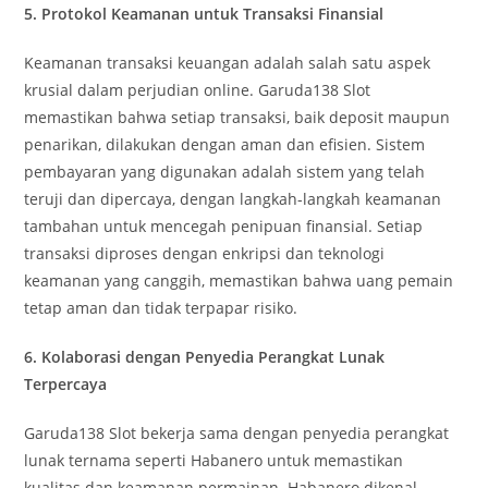
5. Protokol Keamanan untuk Transaksi Finansial
Keamanan transaksi keuangan adalah salah satu aspek
krusial dalam perjudian online. Garuda138 Slot
memastikan bahwa setiap transaksi, baik deposit maupun
penarikan, dilakukan dengan aman dan efisien. Sistem
pembayaran yang digunakan adalah sistem yang telah
teruji dan dipercaya, dengan langkah-langkah keamanan
tambahan untuk mencegah penipuan finansial. Setiap
transaksi diproses dengan enkripsi dan teknologi
keamanan yang canggih, memastikan bahwa uang pemain
tetap aman dan tidak terpapar risiko.
6. Kolaborasi dengan Penyedia Perangkat Lunak
Terpercaya
Garuda138 Slot bekerja sama dengan penyedia perangkat
lunak ternama seperti Habanero untuk memastikan
kualitas dan keamanan permainan. Habanero dikenal