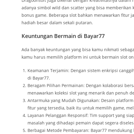
Dragoonsoft juga dikenal dengan kreativitasnya dalam 
adanya simbol wild dan scatter yang bisa memberikan
bonus game. Beberapa slot bahkan menawarkan fitur 
hadiah besar dalam sekali putaran.
Keuntungan Bermain di Bayar77
Ada banyak keuntungan yang bisa kamu nikmati sebaga
kamu harus memilih platform ini untuk bermain slot on
Keamanan Terjamin: Dengan sistem enkripsi canggih
di Bayar77.
Beragam Pilihan Permainan: Dengan kolaborasi ber
menawarkan koleksi slot yang menarik dan penuh d
Antarmuka yang Mudah Digunakan: Desain platfor
fitur yang tersedia, baik itu untuk memilih game, 
Layanan Pelanggan Responsif: Tim support yang si
masalah yang dihadapi pemain dapat segera diseles
Berbagai Metode Pembayaran: Bayar77 mendukung 