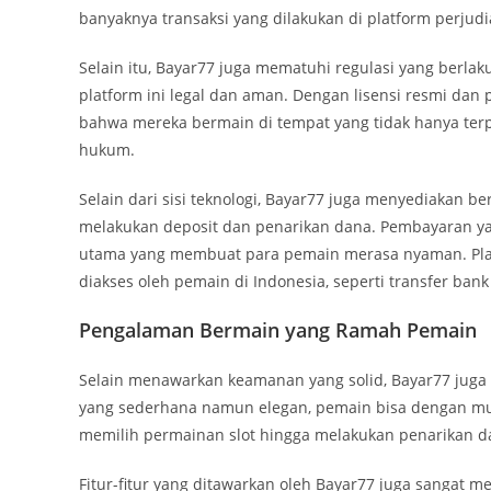
banyaknya transaksi yang dilakukan di platform perjudi
Selain itu, Bayar77 juga mematuhi regulasi yang berl
platform ini legal dan aman. Dengan lisensi resmi da
bahwa mereka bermain di tempat yang tidak hanya terpe
hukum.
Selain dari sisi teknologi, Bayar77 juga menyediaka
melakukan deposit dan penarikan dana. Pembayaran ya
utama yang membuat para pemain merasa nyaman. Pla
diakses oleh pemain di Indonesia, seperti transfer ban
Pengalaman Bermain yang Ramah Pemain
Selain menawarkan keamanan yang solid, Bayar77 juga
yang sederhana namun elegan, pemain bisa dengan muda
memilih permainan slot hingga melakukan penarikan d
Fitur-fitur yang ditawarkan oleh Bayar77 juga sanga