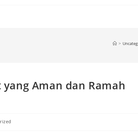
>
Uncateg
ot yang Aman dan Ramah
rized