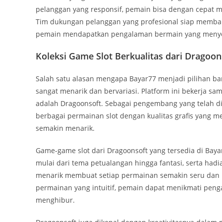
pelanggan yang responsif, pemain bisa dengan cepat 
Tim dukungan pelanggan yang profesional siap memban
pemain mendapatkan pengalaman bermain yang menye
Koleksi Game Slot Berkualitas dari Dragoon
Salah satu alasan mengapa Bayar77 menjadi pilihan ba
sangat menarik dan bervariasi. Platform ini bekerja 
adalah Dragoonsoft. Sebagai pengembang yang telah di
berbagai permainan slot dengan kualitas grafis yang m
semakin menarik.
Game-game slot dari Dragoonsoft yang tersedia di Bay
mulai dari tema petualangan hingga fantasi, serta hadi
menarik membuat setiap permainan semakin seru dan p
permainan yang intuitif, pemain dapat menikmati pen
menghibur.