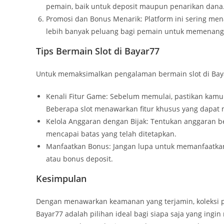
pemain, baik untuk deposit maupun penarikan dana
Promosi dan Bonus Menarik: Platform ini sering m
lebih banyak peluang bagi pemain untuk memenang
Tips Bermain Slot di Bayar77
Untuk memaksimalkan pengalaman bermain slot di Bayar
Kenali Fitur Game: Sebelum memulai, pastikan kamu 
Beberapa slot menawarkan fitur khusus yang dapa
Kelola Anggaran dengan Bijak: Tentukan anggaran b
mencapai batas yang telah ditetapkan.
Manfaatkan Bonus: Jangan lupa untuk memanfaatkan 
atau bonus deposit.
Kesimpulan
Dengan menawarkan keamanan yang terjamin, koleksi 
Bayar77 adalah pilihan ideal bagi siapa saja yang ing