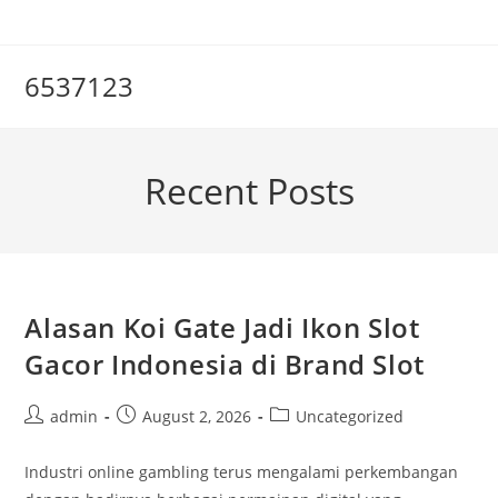
Skip
to
content
6537123
Recent Posts
Alasan Koi Gate Jadi Ikon Slot
Gacor Indonesia di Brand Slot
Post
Post
Post
admin
August 2, 2026
Uncategorized
author:
published:
category:
Industri online gambling terus mengalami perkembangan