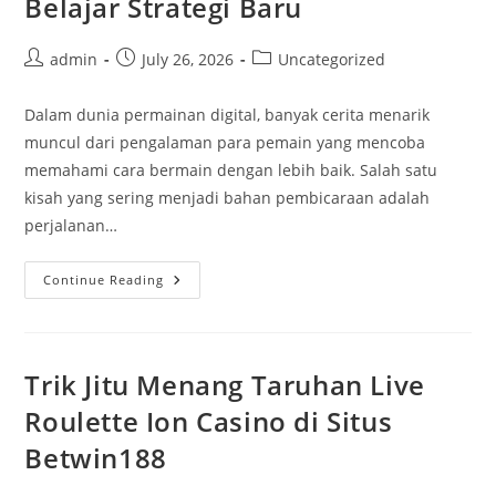
Belajar Strategi Baru
Post
Post
Post
admin
July 26, 2026
Uncategorized
author:
published:
category:
Dalam dunia permainan digital, banyak cerita menarik
muncul dari pengalaman para pemain yang mencoba
memahami cara bermain dengan lebih baik. Salah satu
kisah yang sering menjadi bahan pembicaraan adalah
perjalanan…
Dari
Continue Reading
Boncos
Ke
Profit:
Perjalanan
Seorang
Pemain
Trik Jitu Menang Taruhan Live
Slot
Gacor
Roulette Ion Casino di Situs
Belajar
Strategi
Betwin188
Baru