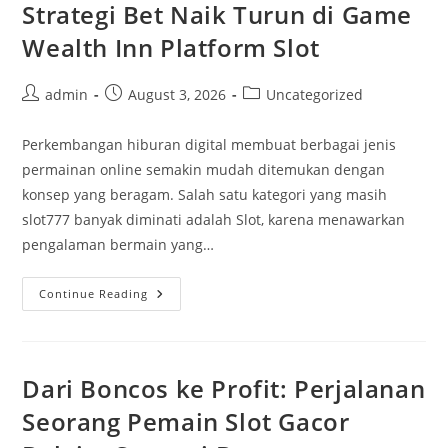
Menarik
Strategi Bet Naik Turun di Game
Dan
Promosi
Wealth Inn Platform Slot
Menggiurkan
Post
Post
Post
admin
August 3, 2026
Uncategorized
author:
published:
category:
Perkembangan hiburan digital membuat berbagai jenis
permainan online semakin mudah ditemukan dengan
konsep yang beragam. Salah satu kategori yang masih
slot777 banyak diminati adalah Slot, karena menawarkan
pengalaman bermain yang…
Strategi
Continue Reading
Bet
Naik
Turun
Di
Game
Wealth
Dari Boncos ke Profit: Perjalanan
Inn
Platform
Seorang Pemain Slot Gacor
Slot