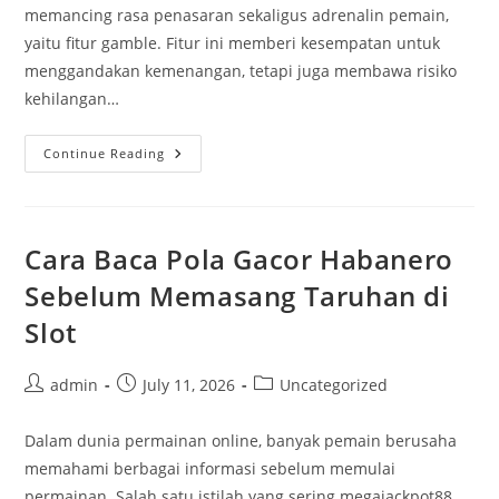
memancing rasa penasaran sekaligus adrenalin pemain,
yaitu fitur gamble. Fitur ini memberi kesempatan untuk
menggandakan kemenangan, tetapi juga membawa risiko
kehilangan…
Slot77
Continue Reading
Dan
Fitur
Gamble:
Risiko
Vs
Hadiah
Cara Baca Pola Gacor Habanero
Sebelum Memasang Taruhan di
Slot
Post
Post
Post
admin
July 11, 2026
Uncategorized
author:
published:
category:
Dalam dunia permainan online, banyak pemain berusaha
memahami berbagai informasi sebelum memulai
permainan. Salah satu istilah yang sering megajackpot88