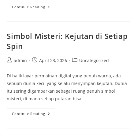
Peluang
Continue Reading
Menang
Langkah
Demi
Langkah:
Gambaran
Umum
Simbol Misteri: Kejutan di Setiap
Spin
Post
Post
Post
admin
April 23, 2026
Uncategorized
author:
published:
category:
Di balik layar permainan digital yang penuh warna, ada
sebuah dunia kecil yang selalu menyimpan kejutan. Dunia
itu sering digambarkan sebagai ruang penuh simbol
misteri, di mana setiap putaran bisa…
Simbol
Continue Reading
Misteri:
Kejutan
Di
Setiap
Spin