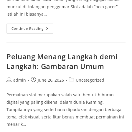
muncul di kalangan penggemar Slot adalah “pola gacor”.
Istilah ini biasanya…
Cara
Continue Reading
Baca
Pola
Gacor
Habanero
Sebelum
Memasang
Peluang Menang Langkah demi
Taruhan
Di
Langkah: Gambaran Umum
Slot
Post
Post
Post
admin
June 26, 2026
Uncategorized
author:
published:
category:
Permainan slot merupakan salah satu bentuk hiburan
digital yang paling dikenal dalam dunia iGaming.
Tampilannya yang sederhana dipadukan dengan berbagai
tema, efek visual, serta fitur bonus membuat permainan ini
menarik…