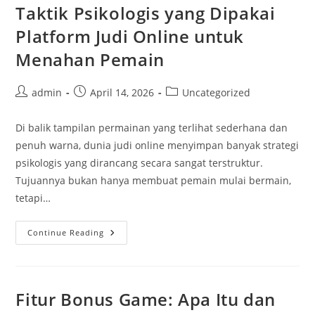
Taktik Psikologis yang Dipakai
Platform Judi Online untuk
Menahan Pemain
Post
Post
Post
admin
April 14, 2026
Uncategorized
author:
published:
category:
Di balik tampilan permainan yang terlihat sederhana dan
penuh warna, dunia judi online menyimpan banyak strategi
psikologis yang dirancang secara sangat terstruktur.
Tujuannya bukan hanya membuat pemain mulai bermain,
tetapi…
Taktik
Continue Reading
Psikologis
Yang
Dipakai
Platform
Judi
Online
Fitur Bonus Game: Apa Itu dan
Untuk
Menahan