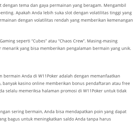
ot dengan tema dan gaya permainan yang beragam. Mengambil
ting. Apakah Anda lebih suka slot dengan volatilitas tinggi yang
rmainan dengan volatilitas rendah yang memberikan kemenangan
 Gaming seperti “Cubes” atau “Chaos Crew”. Masing-masing
tur menarik yang bisa memberikan pengalaman bermain yang unik.
man bermain Anda di W11Poker adalah dengan memanfaatkan
, banyak kasino online memberikan bonus pendaftaran atau free
da selalu memeriksa halaman promosi di W11Poker untuk tidak
 Dengan sering bermain, Anda bisa mendapatkan poin yang dapat
 yang bagus untuk meningkatkan saldo Anda tanpa harus