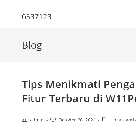
Skip
to
6537123
content
Blog
Tips Menikmati Penga
Fitur Terbaru di W11P
Post
Post
Post
admin
October 26, 2024
Uncategori
author:
published:
category: