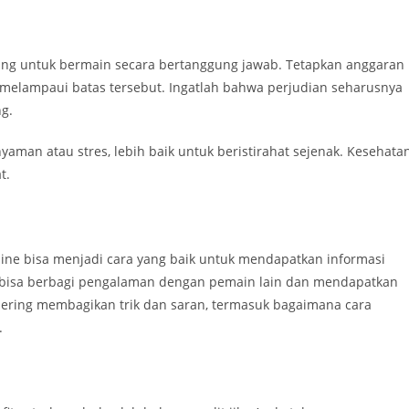
ting untuk bermain secara bertanggung jawab. Tetapkan anggaran
melampaui batas tersebut. Ingatlah bahwa perjudian seharusnya
g.
aman atau stres, lebih baik untuk beristirahat sejenak. Kesehata
t.
ine bisa menjadi cara yang baik untuk mendapatkan informasi
da bisa berbagi pengalaman dengan pemain lain dan mendapatkan
ering membagikan trik dan saran, termasuk bagaimana cara
.