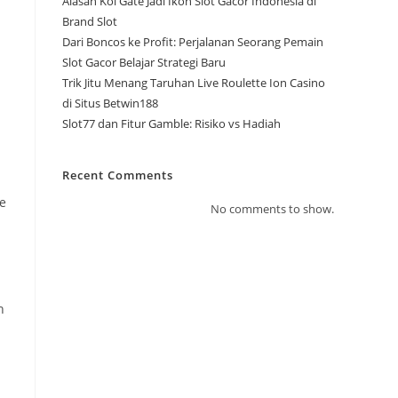
Alasan Koi Gate Jadi Ikon Slot Gacor Indonesia di
Brand Slot
Dari Boncos ke Profit: Perjalanan Seorang Pemain
Slot Gacor Belajar Strategi Baru
Trik Jitu Menang Taruhan Live Roulette Ion Casino
di Situs Betwin188
Slot77 dan Fitur Gamble: Risiko vs Hadiah
Recent Comments
e
No comments to show.
h