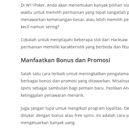
Di W11Poker, Anda akan menemukan banyak pilihan sl
waktu untuk memilih permainan yang tepat sangatlah pen
menawarkan kemenangan besar, atau lebih memilih pe
kecil namun sering?
Cobalah untuk menjelajahi beberapa slot dari Hacksaw
permainan memiliki karakteristik yang berbeda dan fi
Manfaatkan Bonus dan Promosi
Salah satu cara terbaik untuk meningkatkan pengala
berbagai bonus dan promosi yang ditawarkan. Misalnya
spins sebagai sambutan bagi pemain baru. Pastikan An
ketinggalan penawaran menarik.
Juga, jangan lupa untuk mengikuti program loyalitas.
ditukar dengan bonus atau free spins. Ini adalah cara
mengeluarkan banyak uang.