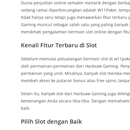
Dunia perjudian online semakin menarik dengan berbag
sedang ramai diperbincangkan adalah W11Poker, temp
tidak hanya seru tetapi juga menawarkan fitur terbaru
Gaming muncul sebagai salah satu yang paling banyak d
menikmati pengalaman bermain slot online dengan fitu
Kenali Fitur Terbaru di Slot
Sebelum memulai petualangan bermain slot di w11poker
oleh permainan-permainan dari Hacksaw Gaming. Penye
permainan yang unik. Misalnya, banyak slot mereka me
membeli akses ke putaran bonus atau free spins, tanp
Selain itu, banyak slot dari Hacksaw Gaming juga dile
kemenangan Anda secara tiba-tiba. Dengan memahami fit
baik.
Pilih Slot dengan Baik