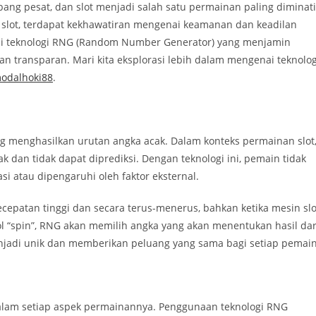
bang pesat, dan slot menjadi salah satu permainan paling diminati
slot, terdapat kekhawatiran mengenai keamanan dan keadilan
asi teknologi RNG (Random Number Generator) yang menjamin
an transparan. Mari kita eksplorasi lebih dalam mengenai teknolog
odalhoki88
.
 menghasilkan urutan angka acak. Dalam konteks permainan slot
 dan tidak dapat diprediksi. Dengan teknologi ini, pemain tidak
i atau dipengaruhi oleh faktor eksternal.
epatan tinggi dan secara terus-menerus, bahkan ketika mesin slo
 “spin”, RNG akan memilih angka yang akan menentukan hasil dar
njadi unik dan memberikan peluang yang sama bagi setiap pemain
lam setiap aspek permainannya. Penggunaan teknologi RNG