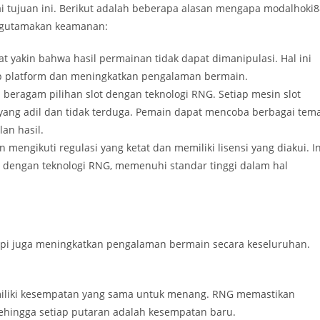
i tujuan ini. Berikut adalah beberapa alasan mengapa modalhoki8
engutamakan keamanan:
t yakin bahwa hasil permainan tidak dapat dimanipulasi. Hal ini
ap platform dan meningkatkan pengalaman bermain.
beragam pilihan slot dengan teknologi RNG. Setiap mesin slot
ng adil dan tidak terduga. Pemain dapat mencoba berbagai tem
an hasil.
mengikuti regulasi yang ketat dan memiliki lisensi yang diakui. In
dengan teknologi RNG, memenuhi standar tinggi dalam hal
pi juga meningkatkan pengalaman bermain secara keseluruhan.
miliki kesempatan yang sama untuk menang. RNG memastikan
sehingga setiap putaran adalah kesempatan baru.