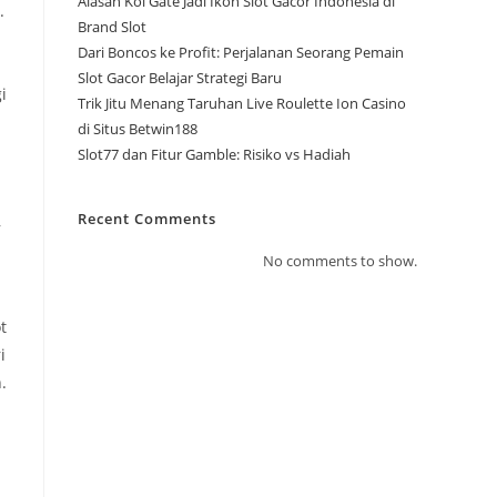
Alasan Koi Gate Jadi Ikon Slot Gacor Indonesia di
.
Brand Slot
Dari Boncos ke Profit: Perjalanan Seorang Pemain
Slot Gacor Belajar Strategi Baru
i
Trik Jitu Menang Taruhan Live Roulette Ion Casino
di Situs Betwin188
Slot77 dan Fitur Gamble: Risiko vs Hadiah
Recent Comments
,
No comments to show.
t
i
.