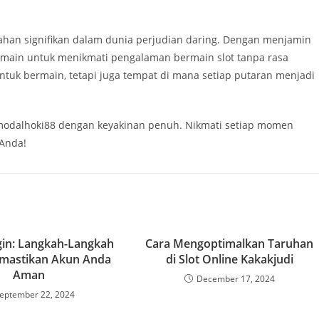
han signifikan dalam dunia perjudian daring. Dengan menjamin
emain untuk menikmati pengalaman bermain slot tanpa rasa
ntuk bermain, tetapi juga tempat di mana setiap putaran menjadi
di modalhoki88 dengan keyakinan penuh. Nikmati setiap momen
 Anda!
ogin: Langkah-Langkah
Cara Mengoptimalkan Taruhan
mastikan Akun Anda
di Slot Online Kakakjudi
Aman
December 17, 2024
eptember 22, 2024