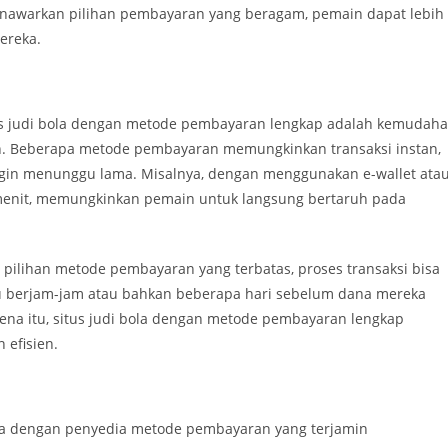
menawarkan pilihan pembayaran yang beragam, pemain dapat lebih
ereka.
tus judi bola dengan metode pembayaran lengkap adalah kemudah
n. Beberapa metode pembayaran memungkinkan transaksi instan,
ngin menunggu lama. Misalnya, dengan menggunakan e-wallet ata
n menit, memungkinkan pemain untuk langsung bertaruh pada
t pilihan metode pembayaran yang terbatas, proses transaksi bisa
u berjam-jam atau bahkan beberapa hari sebelum dana mereka
ena itu, situs judi bola dengan metode pembayaran lengkap
 efisien.
ama dengan penyedia metode pembayaran yang terjamin