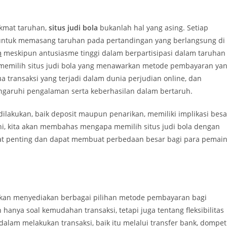
ikmat taruhan,
situs judi bola
bukanlah hal yang asing. Setiap
m untuk memasang taruhan pada pertandingan yang berlangsung di
m
meskipun antusiasme tinggi dalam berpartisipasi dalam taruhan
 memilih situs judi bola yang menawarkan metode pembayaran ya
 transaksi yang terjadi dalam dunia perjudian online, dan
aruhi pengalaman serta keberhasilan dalam bertaruh.
dilakukan, baik deposit maupun penarikan, memiliki implikasi besa
ni, kita akan membahas mengapa memilih situs judi bola dengan
at penting dan dapat membuat perbedaan besar bagi para pemai
l akan menyediakan berbagai pilihan metode pembayaran bagi
nya soal kemudahan transaksi, tetapi juga tentang fleksibilitas
alam melakukan transaksi, baik itu melalui transfer bank, dompet