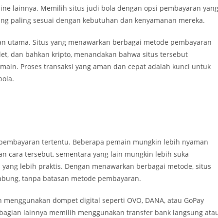
ne lainnya. Memilih situs judi bola dengan opsi pembayaran yan
ng paling sesuai dengan kebutuhan dan kenyamanan mereka.
atian utama. Situs yang menawarkan berbagai metode pembayaran
allet, dan bahkan kripto, menandakan bahwa situs tersebut
in. Proses transaksi yang aman dan cepat adalah kunci untuk
bola.
e pembayaran tertentu. Beberapa pemain mungkin lebih nyaman
n cara tersebut, sementara yang lain mungkin lebih suka
l yang lebih praktis. Dengan menawarkan berbagai metode, situs
gabung, tanpa batasan metode pembayaran.
h menggunakan dompet digital seperti OVO, DANA, atau GoPay
ebagian lainnya memilih menggunakan transfer bank langsung ata