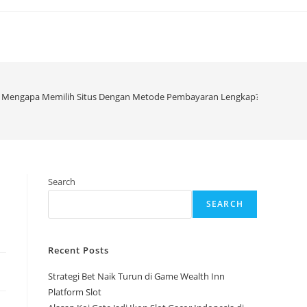
la: Mengapa Memilih Situs Dengan Metode Pembayaran Lengkap?
Search
SEARCH
Recent Posts
Strategi Bet Naik Turun di Game Wealth Inn
Platform Slot