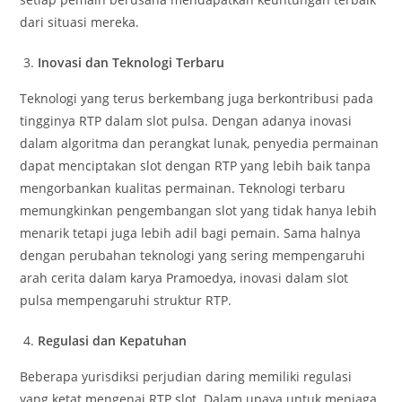
dari situasi mereka.
Inovasi dan Teknologi Terbaru
Teknologi yang terus berkembang juga berkontribusi pada
tingginya RTP dalam slot pulsa. Dengan adanya inovasi
dalam algoritma dan perangkat lunak, penyedia permainan
dapat menciptakan slot dengan RTP yang lebih baik tanpa
mengorbankan kualitas permainan. Teknologi terbaru
memungkinkan pengembangan slot yang tidak hanya lebih
menarik tetapi juga lebih adil bagi pemain. Sama halnya
dengan perubahan teknologi yang sering mempengaruhi
arah cerita dalam karya Pramoedya, inovasi dalam slot
pulsa mempengaruhi struktur RTP.
Regulasi dan Kepatuhan
Beberapa yurisdiksi perjudian daring memiliki regulasi
yang ketat mengenai RTP slot. Dalam upaya untuk menjaga