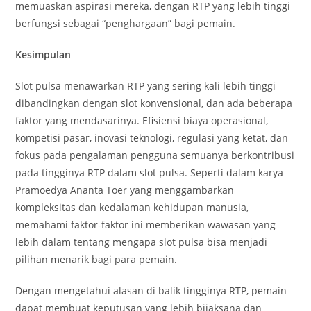
memuaskan aspirasi mereka, dengan RTP yang lebih tinggi
berfungsi sebagai “penghargaan” bagi pemain.
Kesimpulan
Slot pulsa menawarkan RTP yang sering kali lebih tinggi
dibandingkan dengan slot konvensional, dan ada beberapa
faktor yang mendasarinya. Efisiensi biaya operasional,
kompetisi pasar, inovasi teknologi, regulasi yang ketat, dan
fokus pada pengalaman pengguna semuanya berkontribusi
pada tingginya RTP dalam slot pulsa. Seperti dalam karya
Pramoedya Ananta Toer yang menggambarkan
kompleksitas dan kedalaman kehidupan manusia,
memahami faktor-faktor ini memberikan wawasan yang
lebih dalam tentang mengapa slot pulsa bisa menjadi
pilihan menarik bagi para pemain.
Dengan mengetahui alasan di balik tingginya RTP, pemain
dapat membuat keputusan yang lebih bijaksana dan