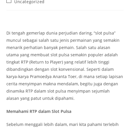
Post
Uncategorized
category:
Di tengah gemerlap dunia perjudian daring, “slot pulsa”
muncul sebagai salah satu jenis permainan yang semakin
menarik perhatian banyak pemain. Salah satu alasan
utama yang membuat slot pulsa semakin populer adalah
tingkat RTP (Return to Player) yang relatif lebih tinggi
dibandingkan dengan slot konvensional. Seperti dalam
karya-karya Pramoedya Ananta Toer, di mana setiap lapisan
cerita menyimpan makna mendalam, begitu juga dengan
dinamika RTP dalam slot pulsa menyimpan sejumlah
alasan yang patut untuk dipahami.
Memahami RTP dalam Slot Pulsa
Sebelum menggali lebih dalam, mari kita pahami terlebih