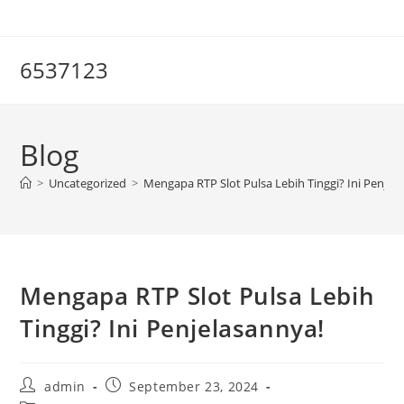
Skip
to
content
6537123
Blog
>
Uncategorized
>
Mengapa RTP Slot Pulsa Lebih Tinggi? Ini Penjel
Mengapa RTP Slot Pulsa Lebih
Tinggi? Ini Penjelasannya!
Post
Post
admin
September 23, 2024
author:
published: