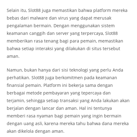
Selain itu, Slot88 juga memastikan bahwa platform mereka
bebas dari malware dan virus yang dapat merusak
pengalaman bermain. Dengan menggunakan sistem
keamanan canggih dan server yang terpercaya, Slot88
memberikan rasa tenang bagi para pemain, memastikan
bahwa setiap interaksi yang dilakukan di situs tersebut
aman.
Namun, bukan hanya dari sisi teknologi yang perlu Anda
perhatikan. Slot88 juga berkomitmen pada keamanan
finansial pemain. Platform ini bekerja sama dengan
berbagai metode pembayaran yang tepercaya dan
terjamin, sehingga setiap transaksi yang Anda lakukan akan
berjalan dengan lancar dan aman. Hal ini tentunya
memberi rasa nyaman bagi pemain yang ingin bermain
dengan uang asli, karena mereka tahu bahwa dana mereka
akan dikelola dengan aman.