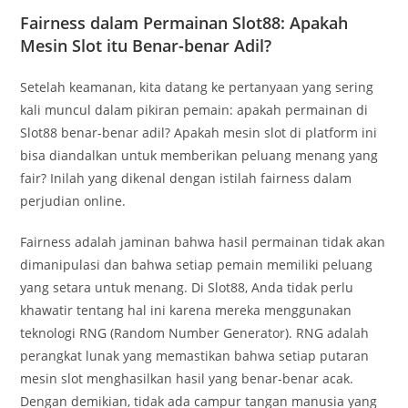
Fairness dalam Permainan Slot88: Apakah
Mesin Slot itu Benar-benar Adil?
Setelah keamanan, kita datang ke pertanyaan yang sering
kali muncul dalam pikiran pemain: apakah permainan di
Slot88 benar-benar adil? Apakah mesin slot di platform ini
bisa diandalkan untuk memberikan peluang menang yang
fair? Inilah yang dikenal dengan istilah fairness dalam
perjudian online.
Fairness adalah jaminan bahwa hasil permainan tidak akan
dimanipulasi dan bahwa setiap pemain memiliki peluang
yang setara untuk menang. Di Slot88, Anda tidak perlu
khawatir tentang hal ini karena mereka menggunakan
teknologi RNG (Random Number Generator). RNG adalah
perangkat lunak yang memastikan bahwa setiap putaran
mesin slot menghasilkan hasil yang benar-benar acak.
Dengan demikian, tidak ada campur tangan manusia yang