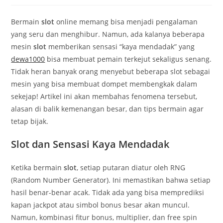
Bermain
slot
online memang bisa menjadi pengalaman
yang seru dan menghibur. Namun, ada kalanya beberapa
mesin
slot
memberikan sensasi “kaya mendadak” yang
dewa1000
bisa membuat pemain terkejut sekaligus senang.
Tidak heran banyak orang menyebut beberapa slot sebagai
mesin yang bisa membuat dompet membengkak dalam
sekejap! Artikel ini akan membahas fenomena tersebut,
alasan di balik kemenangan besar, dan tips bermain agar
tetap bijak.
Slot dan Sensasi Kaya Mendadak
Ketika bermain
slot
, setiap putaran diatur oleh RNG
(Random Number Generator). Ini memastikan bahwa setiap
hasil benar-benar acak. Tidak ada yang bisa memprediksi
kapan jackpot atau simbol bonus besar akan muncul.
Namun, kombinasi fitur bonus, multiplier, dan free spin