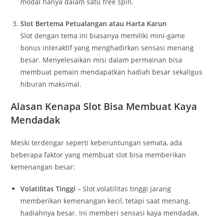
modal hanya dalam satu free spin.
Slot Bertema Petualangan atau Harta Karun
Slot dengan tema ini biasanya memiliki mini-game
bonus interaktif yang menghadirkan sensasi menang
besar. Menyelesaikan misi dalam permainan bisa
membuat pemain mendapatkan hadiah besar sekaligus
hiburan maksimal.
Alasan Kenapa Slot Bisa Membuat Kaya
Mendadak
Meski terdengar seperti keberuntungan semata, ada
beberapa faktor yang membuat slot bisa memberikan
kemenangan besar:
Volatilitas Tinggi
– Slot volatilitas tinggi jarang
memberikan kemenangan kecil, tetapi saat menang,
hadiahnya besar. Ini memberi sensasi kaya mendadak.