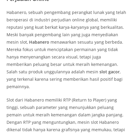
Habanero, sebuah pengembang perangkat lunak yang telah
beroperasi di industri perjudian online global, memiliki
reputasi yang kuat berkat karya-karyanya yang berkualitas.
Meski banyak pengembang lain yang juga menyediakan
mesin slot,
Habanero
menawarkan sesuatu yang berbeda.
Mereka fokus untuk menciptakan permainan yang tidak
hanya menyenangkan secara visual, tetapi juga
memberikan peluang besar untuk meraih kemenangan.
Salah satu produk unggulannya adalah mesin
slot gacor
,
yang terkenal karena sering memberikan hasil positif bagi
pemainnya.
Slot dari Habanero memiliki RTP (Return to Player) yang
tinggi, sebuah parameter yang menunjukkan peluang
pemain untuk meraih kemenangan dalam jangka panjang.
Dengan RTP yang menguntungkan, mesin slot Habanero
dikenal tidak hanya karena grafisnya yang memukau, tetapi