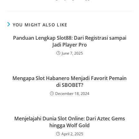
YOU MIGHT ALSO LIKE
Panduan Lengkap Slot88: Dari Registrasi sampai
Jadi Player Pro
June 7, 2025
Mengapa Slot Habanero Menjadi Favorit Pemain
di SBOBET?
December 18, 2024
Menjelajahi Dunia Slot Online: Dari Aztec Gems
hingga Wolf Gold
April 2, 2025