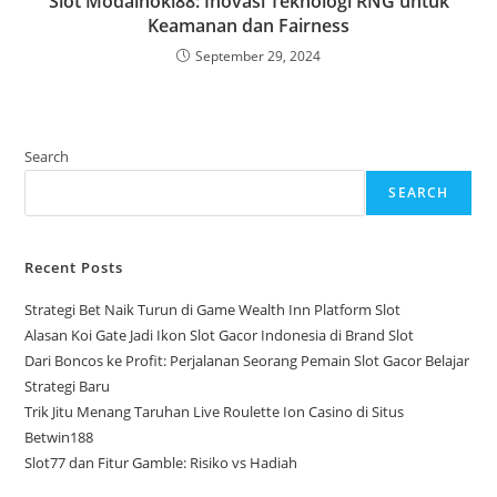
Slot Modalhoki88: Inovasi Teknologi RNG untuk
Keamanan dan Fairness
September 29, 2024
Search
SEARCH
Recent Posts
Strategi Bet Naik Turun di Game Wealth Inn Platform Slot
Alasan Koi Gate Jadi Ikon Slot Gacor Indonesia di Brand Slot
Dari Boncos ke Profit: Perjalanan Seorang Pemain Slot Gacor Belajar
Strategi Baru
Trik Jitu Menang Taruhan Live Roulette Ion Casino di Situs
Betwin188
Slot77 dan Fitur Gamble: Risiko vs Hadiah