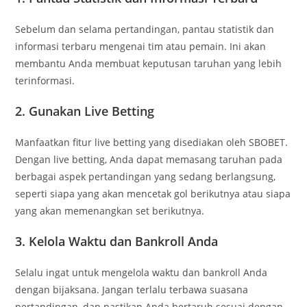
Sebelum dan selama pertandingan, pantau statistik dan
informasi terbaru mengenai tim atau pemain. Ini akan
membantu Anda membuat keputusan taruhan yang lebih
terinformasi.
2. Gunakan Live Betting
Manfaatkan fitur live betting yang disediakan oleh SBOBET.
Dengan live betting, Anda dapat memasang taruhan pada
berbagai aspek pertandingan yang sedang berlangsung,
seperti siapa yang akan mencetak gol berikutnya atau siapa
yang akan memenangkan set berikutnya.
3. Kelola Waktu dan Bankroll Anda
Selalu ingat untuk mengelola waktu dan bankroll Anda
dengan bijaksana. Jangan terlalu terbawa suasana
pertandingan, dan pastikan Anda bertaruh sesuai dengan