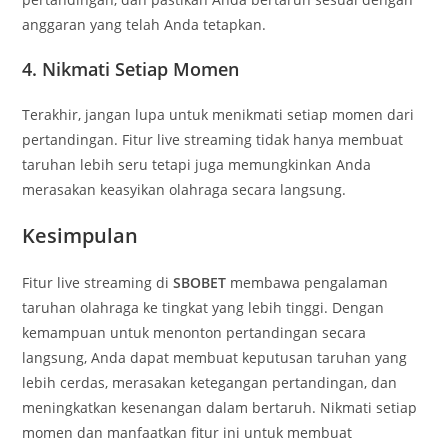
anggaran yang telah Anda tetapkan.
4. Nikmati Setiap Momen
Terakhir, jangan lupa untuk menikmati setiap momen dari
pertandingan. Fitur live streaming tidak hanya membuat
taruhan lebih seru tetapi juga memungkinkan Anda
merasakan keasyikan olahraga secara langsung.
Kesimpulan
Fitur live streaming di
SBOBET
membawa pengalaman
taruhan olahraga ke tingkat yang lebih tinggi. Dengan
kemampuan untuk menonton pertandingan secara
langsung, Anda dapat membuat keputusan taruhan yang
lebih cerdas, merasakan ketegangan pertandingan, dan
meningkatkan kesenangan dalam bertaruh. Nikmati setiap
momen dan manfaatkan fitur ini untuk membuat