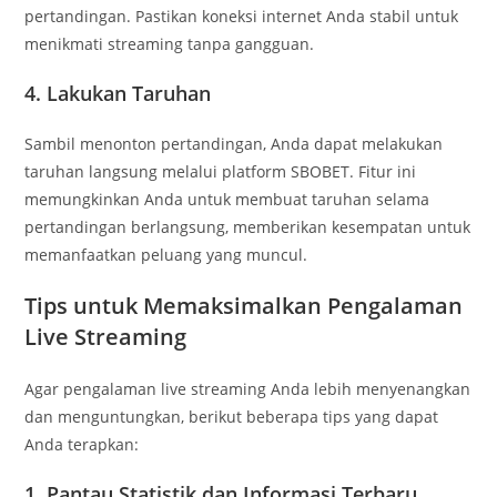
pertandingan. Pastikan koneksi internet Anda stabil untuk
menikmati streaming tanpa gangguan.
4. Lakukan Taruhan
Sambil menonton pertandingan, Anda dapat melakukan
taruhan langsung melalui platform SBOBET. Fitur ini
memungkinkan Anda untuk membuat taruhan selama
pertandingan berlangsung, memberikan kesempatan untuk
memanfaatkan peluang yang muncul.
Tips untuk Memaksimalkan Pengalaman
Live Streaming
Agar pengalaman live streaming Anda lebih menyenangkan
dan menguntungkan, berikut beberapa tips yang dapat
Anda terapkan:
1. Pantau Statistik dan Informasi Terbaru