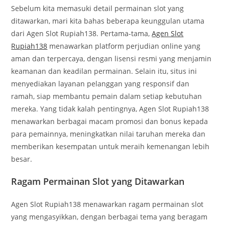
Sebelum kita memasuki detail permainan slot yang
ditawarkan, mari kita bahas beberapa keunggulan utama
dari Agen Slot Rupiah138. Pertama-tama,
Agen Slot
Rupiah138
menawarkan platform perjudian online yang
aman dan terpercaya, dengan lisensi resmi yang menjamin
keamanan dan keadilan permainan. Selain itu, situs ini
menyediakan layanan pelanggan yang responsif dan
ramah, siap membantu pemain dalam setiap kebutuhan
mereka. Yang tidak kalah pentingnya, Agen Slot Rupiah138
menawarkan berbagai macam promosi dan bonus kepada
para pemainnya, meningkatkan nilai taruhan mereka dan
memberikan kesempatan untuk meraih kemenangan lebih
besar.
Ragam Permainan Slot yang Ditawarkan
Agen Slot Rupiah138 menawarkan ragam permainan slot
yang mengasyikkan, dengan berbagai tema yang beragam