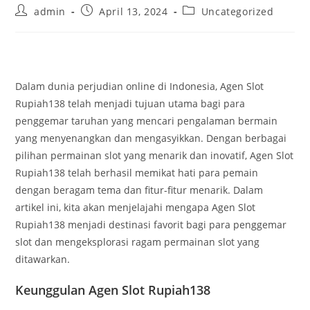
Post
Post
Post
admin
April 13, 2024
Uncategorized
author:
published:
category:
Dalam dunia perjudian online di Indonesia, Agen Slot
Rupiah138 telah menjadi tujuan utama bagi para
penggemar taruhan yang mencari pengalaman bermain
yang menyenangkan dan mengasyikkan. Dengan berbagai
pilihan permainan slot yang menarik dan inovatif, Agen Slot
Rupiah138 telah berhasil memikat hati para pemain
dengan beragam tema dan fitur-fitur menarik. Dalam
artikel ini, kita akan menjelajahi mengapa Agen Slot
Rupiah138 menjadi destinasi favorit bagi para penggemar
slot dan mengeksplorasi ragam permainan slot yang
ditawarkan.
Keunggulan Agen Slot Rupiah138