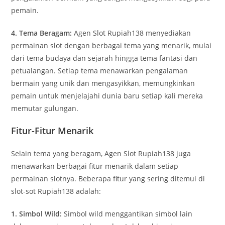
pemain.
4. Tema Beragam:
Agen Slot Rupiah138 menyediakan
permainan slot dengan berbagai tema yang menarik, mulai
dari tema budaya dan sejarah hingga tema fantasi dan
petualangan. Setiap tema menawarkan pengalaman
bermain yang unik dan mengasyikkan, memungkinkan
pemain untuk menjelajahi dunia baru setiap kali mereka
memutar gulungan.
Fitur-Fitur Menarik
Selain tema yang beragam, Agen Slot Rupiah138 juga
menawarkan berbagai fitur menarik dalam setiap
permainan slotnya. Beberapa fitur yang sering ditemui di
slot-sot Rupiah138 adalah:
1. Simbol Wild:
Simbol wild menggantikan simbol lain