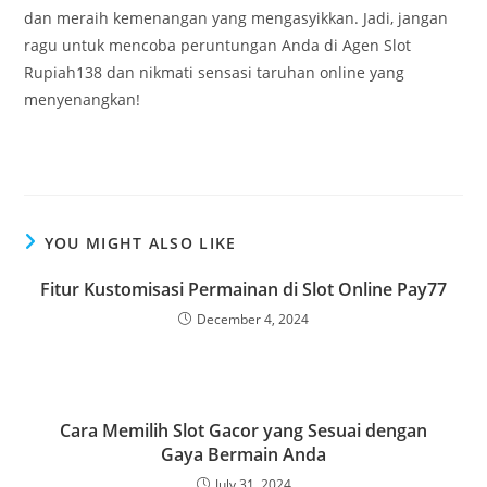
dan meraih kemenangan yang mengasyikkan. Jadi, jangan
ragu untuk mencoba peruntungan Anda di Agen Slot
Rupiah138 dan nikmati sensasi taruhan online yang
menyenangkan!
YOU MIGHT ALSO LIKE
Fitur Kustomisasi Permainan di Slot Online Pay77
December 4, 2024
Cara Memilih Slot Gacor yang Sesuai dengan
Gaya Bermain Anda
July 31, 2024