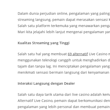
Dalam dunia perjudian online, pengalaman yang paling
streaming langsung, pemain dapat merasakan sensasi 
Salah satu platform terkemuka yang menawarkan pengala
Mari kita jelajahi lebih lanjut mengenai pengalaman yan
Kualitas Streaming yang Tinggi
Salah satu hal yang membuat
69 alternatif
Live Casino 
menggunakan teknologi canggih untuk menghadirkan de
tajam dan tanpa lag. Ini menciptakan pengalaman yang 
menikmati sensasi bermain langsung dari kenyamanan
Interaksi Langsung dengan Dealer
Salah satu daya tarik utama dari live casino adalah k
Alternatif Live Casino, pemain dapat berkomunikasi den
pengalaman yang lebih personal dan membuat pemain me