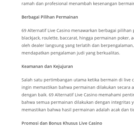
ramah dan profesional menambah kesenangan bermain
Berbagai Pilihan Permainan
69 Alternatif Live Casino menawarkan berbagai pilihan
blackjack, roulette, baccarat, hingga permainan poker,
oleh dealer langsung yang terlatih dan berpengalama
mendapatkan pengalaman judi yang berkualitas.
Keamanan dan Kejujuran
Salah satu pertimbangan utama ketika bermain di live
ingin memastikan bahwa permainan dilakukan secara a
dengan baik. 69 Alternatif Live Casino memahami pent
bahwa semua permainan dilakukan dengan integritas y
memastikan bahwa hasil permainan adalah acak dan tid
Promosi dan Bonus Khusus Live Casino