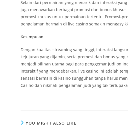
Selain dari permainan yang menarik dan interaksi yang
juga menawarkan berbagai promosi dan bonus khusus u
promosi khusus untuk permainan tertentu. Promosi-p
pengalaman bermain di live casino semakin mengasyik
Kesimpulan
Dengan kualitas streaming yang tinggi, interaksi lang
kejujuran yang dijamin, serta promosi dan bonus yang 
menjadi pilihan utama bagi para penggemar judi onlin
interaktif yang mendebarkan, live casino ini adalah tem
sensasi bermain di kasino sungguhan tanpa harus meni
Casino dan nikmati pengalaman judi yang tak terlupaka
YOU MIGHT ALSO LIKE