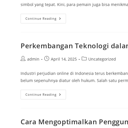
simbol yang tepat. Kini, para pemain juga bisa menikma
Eksklusif
Continue Reading
Habanero
Tournaments:
Bersaing
Di
Cendana777
Perkembangan Teknologi dalam
Post
Post
Post
admin
April 14, 2025
Uncategorized
author:
published:
category:
Industri perjudian online di Indonesia terus berkemba
belum sepenuhnya diatur oleh hukum. Salah satu perma
Perkembangan
Continue Reading
Teknologi
Dalam
Dunia
Slot
Online
Cara Mengoptimalkan Penggun