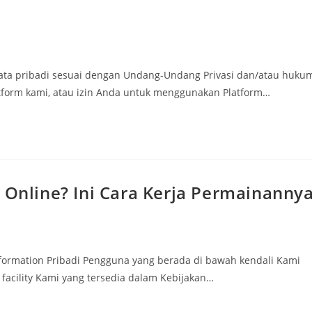
ata pribadi sesuai dengan Undang-Undang Privasi dan/atau huku
atform kami, atau izin Anda untuk menggunakan Platform…
 Online? Ini Cara Kerja Permainanny
ormation Pribadi Pengguna yang berada di bawah kendali Kami
 facility Kami yang tersedia dalam Kebijakan…