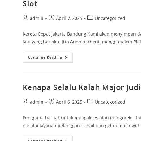
Slot​
Post
Post
Post
admin
April 7, 2025
Uncategorized
author:
published:
category:
Kereta Cepat Jakarta Bandung Kami akan menyimpan d
lain yang berlaku. Jika Anda berhenti menggunakan Pl
Cara
Continue Reading
Mengoptimalkan
Penggunaan
Bonus
Dan
Promosi
Di
Kenapa Selalu Kalah Major Judi
Mahjong
Slot​
Post
Post
Post
admin
April 6, 2025
Uncategorized
author:
published:
category:
Pengguna berhak untuk mengakses atau mengoreksi Inf
melalui layanan pelanggan e-mail dan get in touch with
Kenapa
Continue Reading