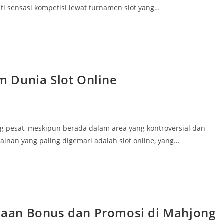
ti sensasi kompetisi lewat turnamen slot yang…
 Dunia Slot Online
ng pesat, meskipun berada dalam area yang kontroversial dan
inan yang paling digemari adalah slot online, yang…
aan Bonus dan Promosi di Mahjong