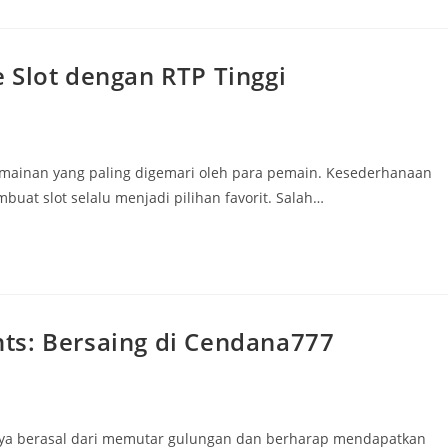
 Slot dengan RTP Tinggi
ermainan yang paling digemari oleh para pemain. Kesederhanaan
t slot selalu menjadi pilihan favorit. Salah…
ts: Bersaing di Cendana777
anya berasal dari memutar gulungan dan berharap mendapatkan