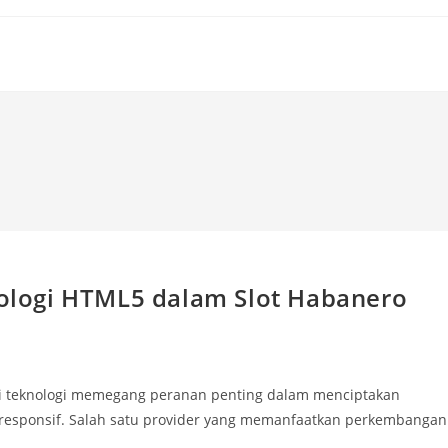
logi HTML5 dalam Slot Habanero
asi teknologi memegang peranan penting dalam menciptakan
responsif. Salah satu provider yang memanfaatkan perkembangan